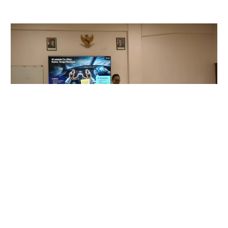
UNAIR Tetapkan Batasan Penggunaan AI di
Kampus: Posisikan AI Hanya Sebagai Asisten
Belajar
Agu 6, 2026
|
Pendidikan Tinggi