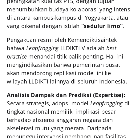
peningkatan kualitas PTS, dengan tujuan
menumbuhkan budaya kolaborasi yang intens
di antara kampus-kampus di Yogyakarta, atau
yang dikenal dengan istilah
“sedulur limo”
.
Pengakuan resmi oleh Kemendiktisaintek
bahwa
Leapfrogging
LLDIKTI V adalah
best
practice
menandai titik balik penting.
Hal ini
mengindikasikan bahwa pemerintah pusat
akan mendorong replikasi model ini ke
wilayah LLDIKTI lainnya di seluruh Indonesia.
Analisis Dampak dan Prediksi (Expertise):
Secara strategis, adopsi model
Leapfrogging
di
tingkat nasional memiliki implikasi besar
terhadap efisiensi anggaran negara dan
akselerasi mutu yang merata. Daripada
menunggu intervensi pembangunan fasilitas