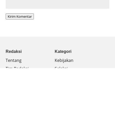
Kirim Komentar
Redaksi
Kategori
Tentang
Kebijakan
Tim Redaksi
Seleksi
Hubungi
Kesejahteraan
Pedoman
Dikdasmen
Pendidikan Tinggi
Infografis
Kebijakan