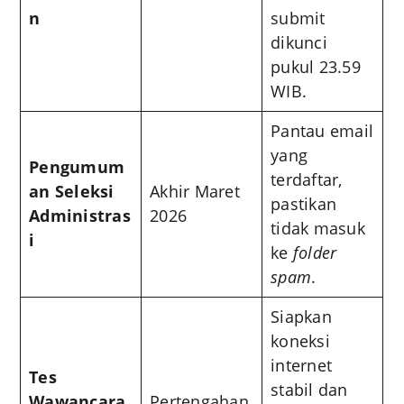
n
submit
dikunci
pukul 23.59
WIB.
Pantau email
yang
Pengumum
terdaftar,
an Seleksi
Akhir Maret
pastikan
Administras
2026
tidak masuk
i
ke
folder
spam
.
Siapkan
koneksi
internet
Tes
stabil dan
Wawancara
Pertengahan