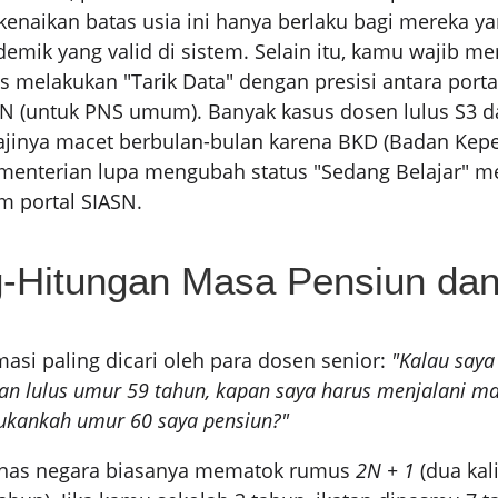
 kenaikan batas usia ini hanya berlaku bagi mereka y
demik yang valid di sistem. Selain itu, kamu wajib m
 melakukan "Tarik Data" dengan presisi antara porta
N (untuk PNS umum). Banyak kasus dosen lulus S3 dar
ajinya macet berbulan-bulan karena BKD (Badan Kep
menterian lupa mengubah status "Sedang Belajar" men
am portal SIASN.
g-Hitungan Masa Pensiun dan
masi paling dicari oleh para dosen senior:
"Kalau saya
an lulus umur 59 tahun, kapan saya harus menjalani m
Bukankah umur 60 saya pensiun?"
dinas negara biasanya mematok rumus
2N + 1
(dua kal