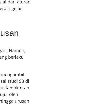
ial dari aturan
raih gelar
rusan
ngan. Namun,
ang berlaku
ng mengambil
al studi S3 di
atau Kedokteran
ujui oleh
ehingga urusan