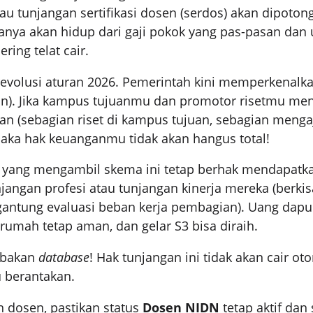
atau tunjangan sertifikasi dosen (serdos) akan dipoton
nya akan hidup dari gaji pokok yang pas-pasan dan
ring telat cair.
k revolusi aturan 2026. Pemerintah kini memperkenal
). Jika kampus tujuanmu dan promotor risetmu men
n (sebagian riset di kampus tujuan, sebagian menga
aka hak keuanganmu tidak akan hangus total!
 yang mengambil skema ini tetap berhak mendapatk
unjangan profesi atau tunjangan kinerja mereka (berki
gantung evaluasi beban kerja pembagian). Uang dapur
 rumah tetap aman, dan gelar S3 bisa diraih.
ebakan
database
! Hak tunjangan ini tidak akan cair oto
 berantakan.
n dosen, pastikan status
Dosen NIDN
tetap aktif dan 