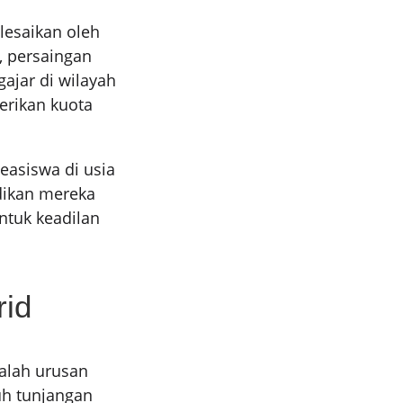
lesaikan oleh
, persaingan
ajar di wilayah
erikan kuota
easiswa di usia
dikan mereka
ntuk keadilan
rid
alah urusan
uh tunjangan