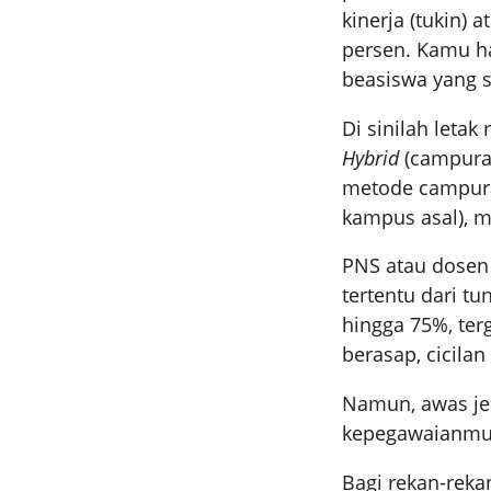
kinerja (tukin) 
persen. Kamu ha
beasiswa yang se
Di sinilah leta
Hybrid
(campuran
metode campura
kampus asal), m
PNS atau dosen
tertentu dari t
hingga 75%, ter
berasap, cicilan
Namun, awas j
kepegawaianmu
Bagi rekan-reka