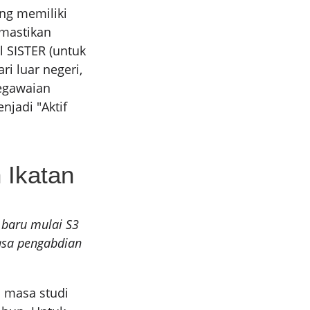
ang memiliki
emastikan
l SISTER (untuk
i luar negeri,
egawaian
jadi "Aktif
 Ikatan
 baru mulai S3
asa pengabdian
i masa studi