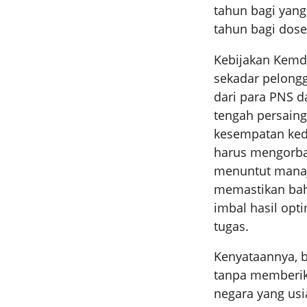
tahun bagi yang
tahun bagi dose
Kebijakan Kemdi
sekadar pelongg
dari para PNS d
tengah persaing
kesempatan ked
harus mengorba
menuntut manaje
memastikan bah
imbal hasil op
tugas.
Kenyataannya, b
tanpa memberika
negara yang usi