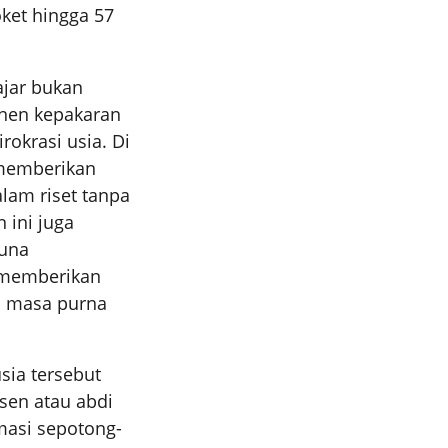
ket hingga 57
ajar bukan
anen kepakaran
okrasi usia. Di
i memberikan
lam riset tanpa
ini juga
guna
p memberikan
i masa purna
sia tersebut
sen atau abdi
masi sepotong-