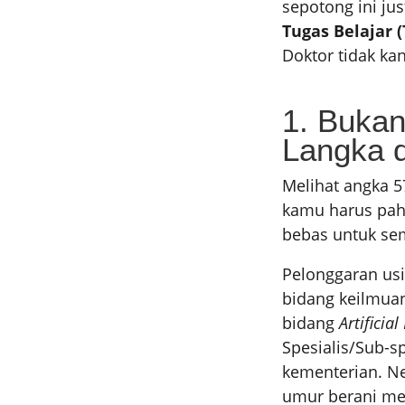
sepotong ini ju
Tugas Belajar (
Doktor tidak ka
1. Bukan
Langka d
Melihat angka 5
kamu harus paha
bebas untuk se
Pelonggaran usi
bidang keilmuan
bidang
Artificial
Spesialis/Sub-s
kementerian. Ne
umur berani me