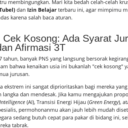
stru membingungkan. Mari kita bedah celah-celah krus
Tubel)
dan
Izin Belajar
terbaru ini, agar mimpimu me
ndas karena salah baca aturan.
 Cek Kosong: Ada Syarat Ju
an Afirmasi 3T
7 tahun, banyak PNS yang langsung bersorak kegira
m bahwa kenaikan usia ini bukanlah "cek kosong" y
mua jurusan.
a ekstrem ini sangat diprioritaskan bagi mereka ya
 langka dan mendesak. Jika kamu mengajukan propos
 Intelligence
(AI), Transisi Energi Hijau (
Green Energy
), 
pesialis, permohonanmu akan jauh lebih mudah diset
gara sedang butuh cepat para pakar di bidang ini, s
reka tabrak.