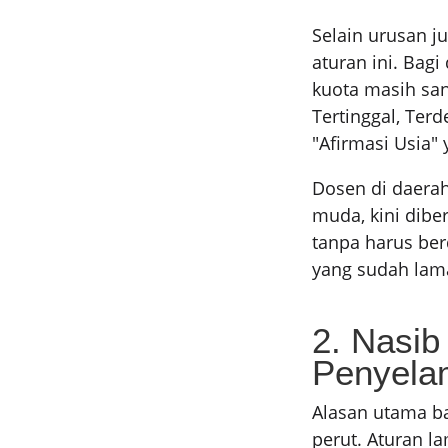
Selain urusan j
aturan ini. Bag
kuota masih san
Tertinggal, Ter
"Afirmasi Usia" 
Dosen di daerah
muda, kini dibe
tanpa harus ber
yang sudah lama
2. Nasib
Penyela
Alasan utama b
perut. Aturan l