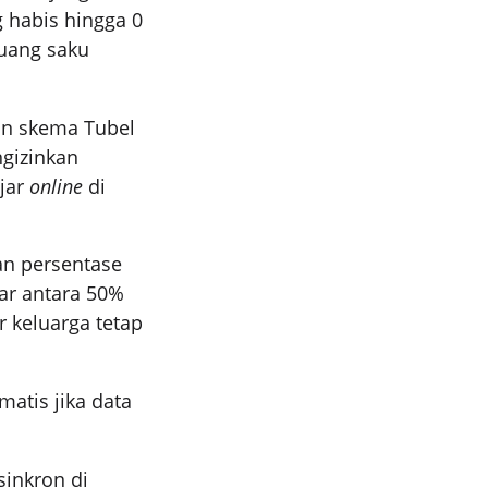
g habis hingga 0
 uang saku
kan skema Tubel
gizinkan
jar
online
di
an persentase
sar antara 50%
 keluarga tetap
matis jika data
sinkron di