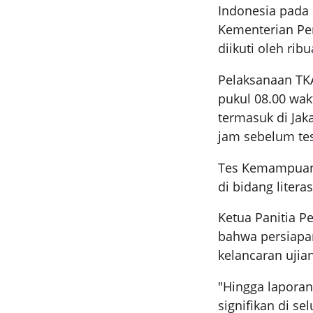
Indonesia pada 
Kementerian Pen
diikuti oleh rib
Pelaksanaan TKA
pukul 08.00 wak
termasuk di Jak
jam sebelum tes
Tes Kemampuan 
di bidang litera
Ketua Panitia P
bahwa persiapa
kelancaran ujian
"Hingga laporan
signifikan di se