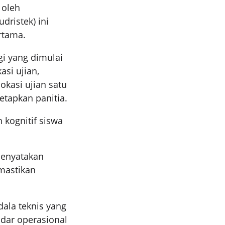
 oleh
dristek) ini
ertama.
gi yang dimulai
asi ujian,
okasi ujian satu
etapkan panitia.
kognitif siswa
menyatakan
mastikan
ala teknis yang
andar operasional