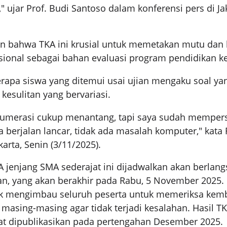
" ujar Prof. Budi Santoso dalam konferensi pers di Ja
 bahwa TKA ini krusial untuk memetakan mutu da
sional sebagai bahan evaluasi program pendidikan k
berapa siswa yang ditemui usai ujian mengaku soal ya
 kesulitan yang bervariasi.
numerasi cukup menantang, tapi saya sudah mempersi
a berjalan lancar, tidak ada masalah komputer," kata
arta, Senin (3/11/2025).
 jenjang SMA sederajat ini dijadwalkan akan berlan
pan, yang akan berakhir pada Rabu, 5 November 2025.
k mengimbau seluruh peserta untuk memeriksa kemb
n masing-masing agar tidak terjadi kesalahan. Hasil TK
at dipublikasikan pada pertengahan Desember 2025.