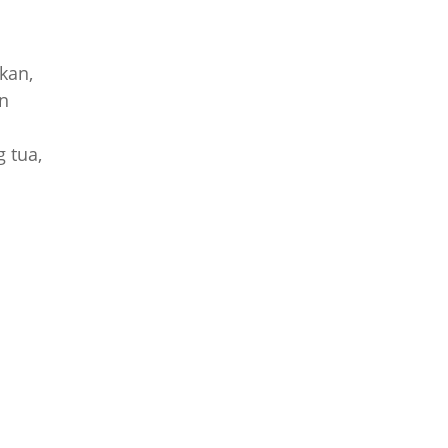
n
kan,
an
g tua,