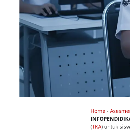
Home
-
Asesmen
INFOPENDIDIKA
(
TKA
) untuk sis