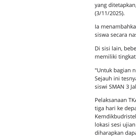
yang ditetapkan,
(3/11/2025).
Ia menambahkan
siswa secara na
Di sisi lain, be
memiliki tingkat
"Untuk bagian 
Sejauh ini tesny
siswi SMAN 3 Jak
Pelaksanaan TKA
tiga hari ke de
Kemdikbudriste
lokasi sesi ujia
diharapkan dap