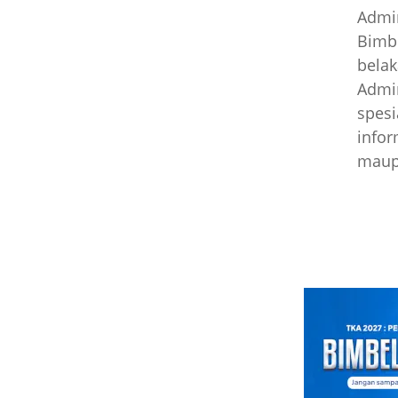
Admin
Bimbi
belak
Admin
spesi
infor
maupu