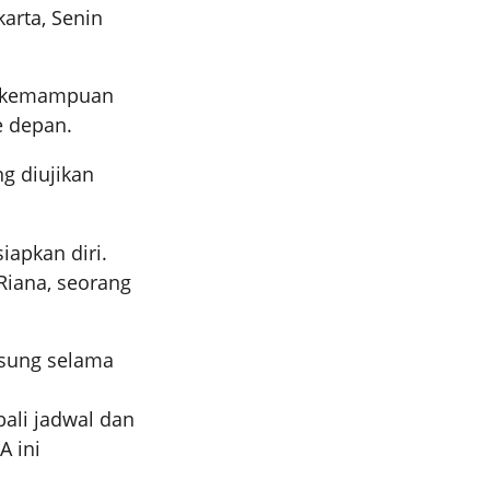
karta, Senin
n kemampuan
e depan.
ng diujikan
apkan diri.
 Riana, seorang
gsung selama
ali jadwal dan
A ini