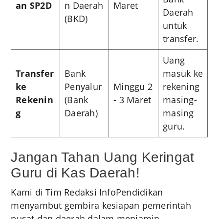
an SP2D
n Daerah
Maret
Daerah
(BKD)
untuk
transfer.
Uang
Transfer
Bank
masuk ke
ke
Penyalur
Minggu 2
rekening
Rekenin
(Bank
- 3 Maret
masing-
g
Daerah)
masing
guru.
Jangan Tahan Uang Keringat
Guru di Kas Daerah!
Kami di Tim Redaksi InfoPendidikan
menyambut gembira kesiapan pemerintah
pusat dan daerah dalam menjamin