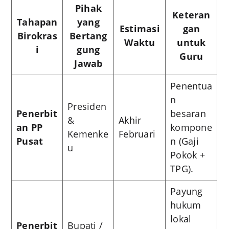
Pihak
Keteran
Tahapan
yang
Estimasi
gan
Birokras
Bertang
Waktu
untuk
i
gung
Guru
Jawab
Penentua
n
Presiden
Penerbit
besaran
&
Akhir
an PP
kompone
Kemenke
Februari
Pusat
n (Gaji
u
Pokok +
TPG).
Payung
hukum
lokal
Penerbit
Bupati /