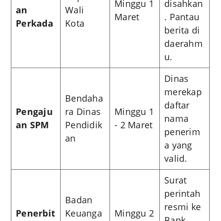
Minggu 1
disahkan
an
Wali
Maret
. Pantau
Perkada
Kota
berita di
daerahm
u.
Dinas
merekap
Bendaha
daftar
Pengaju
ra Dinas
Minggu 1
nama
an SPM
Pendidik
- 2 Maret
penerim
an
a yang
valid.
Surat
perintah
Badan
resmi ke
Penerbit
Keuanga
Minggu 2
Bank