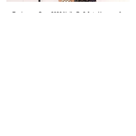
Tunjangan Guru 2026 Naik: Rp2 Juta Honorer &
1 Kali Gaji ASN
Jun 12, 2026
|
Beasiswa & Bantuan
Beasiswa SMA SMK Swasta Surabaya 2026
Resmi Dibuka Hari Ini