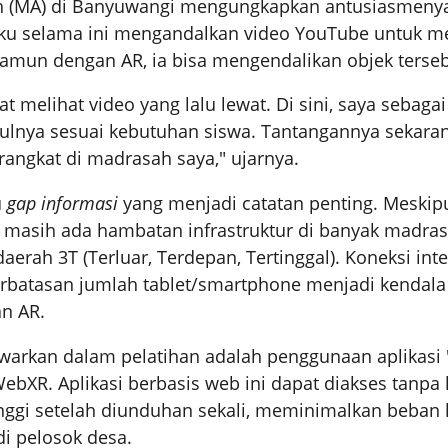
h (MA) di Banyuwangi mengungkapkan antusiasmenya
aku selama ini mengandalkan video YouTube untuk m
namun dengan AR, ia bisa mengendalikan objek terseb
t melihat video yang lalu lewat. Di sini, saya sebagai
lnya sesuai kebutuhan siswa. Tantangannya sekara
rangkat di madrasah saya," ujarnya.
u
gap informasi
yang menjadi catatan penting. Meskipu
, masih ada hambatan infrastruktur di banyak madra
aerah 3T (Terluar, Terdepan, Tertinggal). Koneksi int
rbatasan jumlah tablet/smartphone menjadi kendala
n AR.
awarkan dalam pelatihan adalah penggunaan aplikasi
WebXR. Aplikasi berbasis web ini dapat diakses tanpa 
nggi setelah diunduhan sekali, meminimalkan beban k
i pelosok desa.