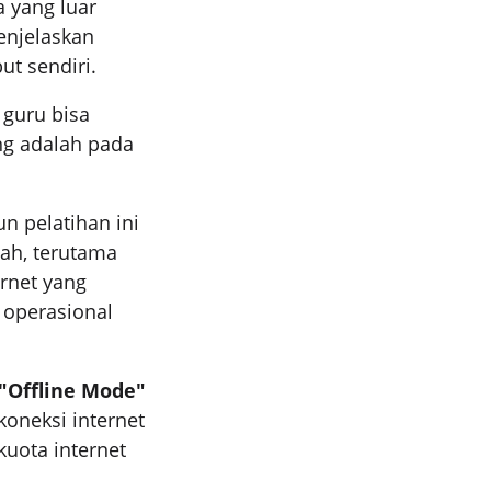
 yang luar
enjelaskan
ut sendiri.
 guru bisa
ng adalah pada
n pelatihan ini
sah, terutama
ernet yang
 operasional
"Offline Mode"
koneksi internet
uota internet