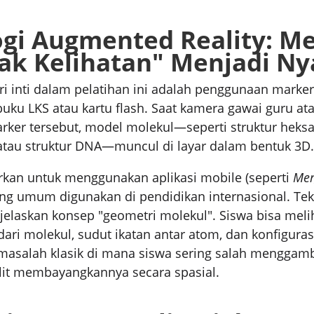
ogi Augmented Reality: 
ak Kelihatan" Menjadi Ny
ri inti dalam pelatihan ini adalah penggunaan marke
uku LKS atau kartu flash. Saat kamera gawai guru at
rker tersebut, model molekul—seperti struktur heks
 atau struktur DNA—muncul di layar dalam bentuk 3D.
rkan untuk menggunakan aplikasi mobile (seperti
Mer
ang umum digunakan di pendidikan internasional. Tek
laskan konsep "geometri molekul". Siswa bisa meli
ari molekul, sudut ikatan antar atom, dan konfigurasi
asalah klasik di mana siswa sering salah menggamb
lit membayangkannya secara spasial.