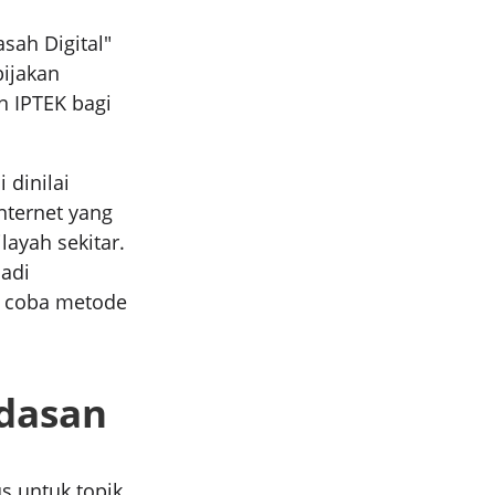
sah Digital"
bijakan
 IPTEK bagi
 dinilai
nternet yang
ilayah sekitar.
adi
i coba metode
rdasan
s untuk topik