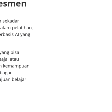
Asesmen
n sekadar
Dalam pelatihan,
rbasis AI yang
yang bisa
aja, atau
ngan kemampuan
bagai
ajuan belajar