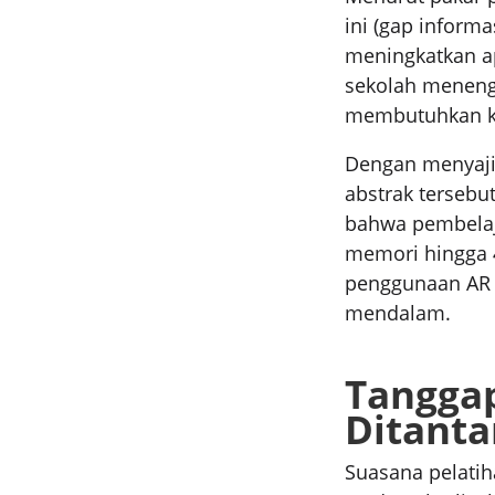
ini (gap inform
meningkatkan ap
sekolah meneng
membutuhkan ke
Dengan menyaji
abstrak tersebu
bahwa pembelaja
memori hingga 
penggunaan AR
mendalam.
Tanggap
Ditanta
Suasana pelatih