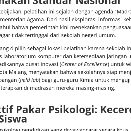
akan Standar Nasional
kebijakan, pelatihan ini sejalan dengan agenda "Madra
menterian Agama. Dari hasil eksplorasi informasi ke
tahui bahwa pemerintah kini menekankan penguasaan
gar tidak tertinggal dari sekolah negeri umum.
g dipilih sebagai lokasi pelatihan karena sekolah ini
tas laboratorium komputer dan ketersediaan jaringan i
dikannya pusat inovasi (
Center of Excellence
) untuk w
ota Malang menyatakan bahwa sekolahnya siap menj
pangan (
field lab
) bagi guru-guru Kimia untuk menguj
iterapkan di madrasah mereka masing-masing.
tif Pakar Psikologi: Kece
 Siswa
sikologi pendidikan yang diwawancarai secara khusu