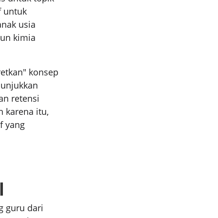
f untuk
anak usia
un kimia
etkan" konsep
nunjukkan
an retensi
karena itu,
if yang
l
g guru dari