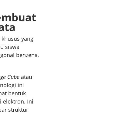
Membuat
ata
r khusus yang
au siswa
agonal benzena,
ge Cube
atau
nologi ini
hat bentuk
 elektron. Ini
ar struktur