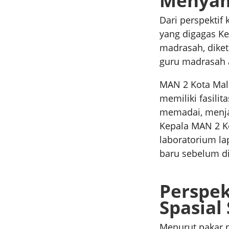
Menyam
Dari perspektif 
yang digagas Ke
madrasah, dike
guru madrasah a
MAN 2 Kota Malan
memiliki fasili
memadai, menja
Kepala MAN 2 K
laboratorium la
baru sebelum d
Perspek
Spasial
Menurut pakar p