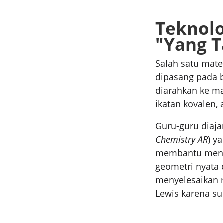
Teknol
"Yang T
Salah satu mate
dipasang pada b
diarahkan ke ma
ikatan kovalen,
Guru-guru diaja
Chemistry AR
) y
membantu menje
geometri nyata d
menyelesaikan m
Lewis karena su