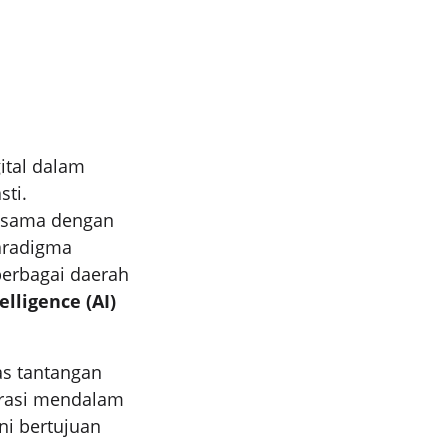
ital dalam
sti.
a sama dengan
aradigma
berbagai daerah
telligence (AI)
as tantangan
orasi mendalam
ini bertujuan