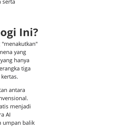
h serta
gi Ini?
ng "menakutkan"
omena yang
 yang hanya
erangka tiga
 kertas.
tan antara
nvensional.
atis menjadi
ra AI
n umpan balik