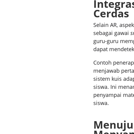
Integra
Cerdas
Selain AR, aspe
sebagai gawai
s
guru-guru memp
dapat mendeteks
Contoh penera
menjawab pertan
sistem kuis ada
siswa. Ini men
penyampai materi
siswa.
Menuju 