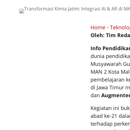
Home
-
Teknolo
Oleh: Tim Reda
Info Pendidikan
dunia pendidika
Musyawarah Gur
MAN 2 Kota Mal
pembelajaran ke
di Jawa Timur m
dan
Augmented 
Kegiatan ini bu
abad ke-21 dal
terhadap perk