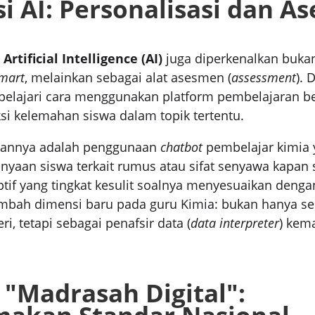
si AI: Personalisasi dan 
k
Artificial Intelligence (AI)
juga diperkenalkan buka
mart
, melainkan sebagai alat asesmen (
assessment
). 
elajari cara menggunakan platform pembelajaran be
i kelemahan siswa dalam topik tertentu.
pannya adalah penggunaan
chatbot
pembelajar kimia 
yaan siswa terkait rumus atau sifat senyawa kapan s
ptif yang tingkat kesulit soalnya menyesuaikan de
ambah dimensi baru pada guru Kimia: bukan hanya se
, tetapi sebagai penafsir data (
data interpreter
) kem
"Madrasah Digital":