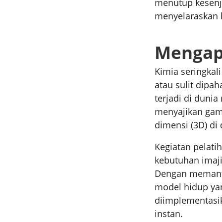
menutup kesenj
menyelaraskan k
Mengapa
Kimia seringkal
atau sulit dipa
terjadi di duni
menyajikan gamb
dimensi (3D) di 
Kegiatan pelati
kebutuhan imaji
Dengan memanfa
model hidup yang
diimplementasi
instan.