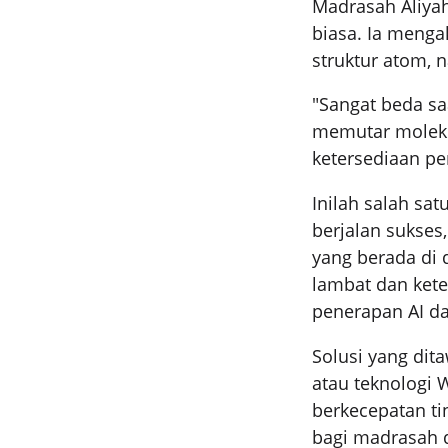
Madrasah Aliya
biasa. Ia meng
struktur atom, 
"Sangat beda saa
memutar moleku
ketersediaan pe
Inilah salah sat
berjalan sukses
yang berada di d
lambat dan kete
penerapan AI da
Solusi yang dit
atau teknologi 
berkecepatan ti
bagi madrasah d