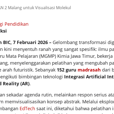
gi Pendidikan
ksi
 BIC, 7 Februari 2026 –
Gelombang transformasi dig
n kini menyentuh ranah yang sangat spesifik: ilmu pa
u Mata Pelajaran (MGMP) Kimia Jawa Timur, bekerj
ang, menyelenggarakan pelatihan yang mengubah p
 arah futuristik. Sebanyak
152 guru
madrasah
dari 
engikuti bimbingan teknologi
Integrasi Artificial In
Reality (AR)
.
kan sekadar agenda rutin, melainkan respon serius at
am memvisualisasikan konsep abstrak. Melalui ekspl
embangan
EdTech
saat ini, diketahui bahwa pelatihan 