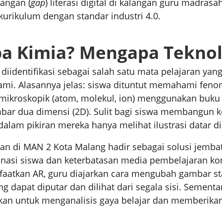
angan (
gap
) literasi digital di kalangan guru madrasa
urikulum dengan standar industri 4.0.
 Kimia? Mengapa Teknolo
i diidentifikasi sebagai salah satu mata pelajaran ya
hami. Alasannya jelas: siswa dituntut memahami fen
a mikroskopik (atom, molekul, ion) menggunakan buku
ar dua dimensi (2D). Sulit bagi siswa membangun k
dalam pikiran mereka hanya melihat ilustrasi datar di
han di MAN 2 Kota Malang hadir sebagai solusi jemba
nasi siswa dan keterbatasan media pembelajaran ko
atkan AR, guru diajarkan cara mengubah gambar st
 dapat diputar dan dilihat dari segala sisi. Sementa
kan untuk menganalisis gaya belajar dan memberika