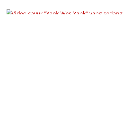
Viral ‘Yank Wes Yank’ Jadi Alarm Literasi Digital
di Sekolah Banyuwangi
Agu 3, 2026
|
Isu Viral
Stella Christie Luruskan Polemik 60 Ribu
Camaba PTN 2026
Jul 10, 2026
|
Isu Viral