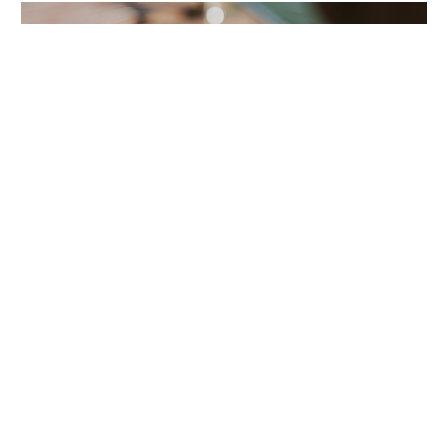
Viral ‘Yank Wes Yank’ Jadi Alarm Literasi Digital
di Sekolah Banyuwangi
Agu 3, 2026
|
Isu Viral