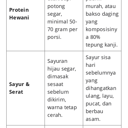
potong
murah, atau
Protein
segar,
bakso daging
Hewani
minimal 50-
yang
70 gram per
komposisiny
porsi.
a 80%
tepung kanji.
Sayur sisa
Sayuran
hari
hijau segar,
sebelumnya
dimasak
yang
Sayur &
sesaat
dihangatkan
Serat
sebelum
ulang, layu,
dikirim,
pucat, dan
warna tetap
berbau
cerah.
asam.