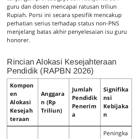
guru dan dosen mencapai ratusan triliun
Rupiah. Porsi ini secara spesifik mencakup
perhatian serius terhadap status non-PNS
menjelang batas akhir penyelesaian isu guru
honorer.
Rincian Alokasi Kesejahteraan
Pendidik (RAPBN 2026)
Kompon
Jumlah
Signifika
en
Anggara
Pendidik
nsi
Alokasi
n (Rp
Penerim
Kebijaka
Kesejah
Triliun)
a
n
teraan
Peningka