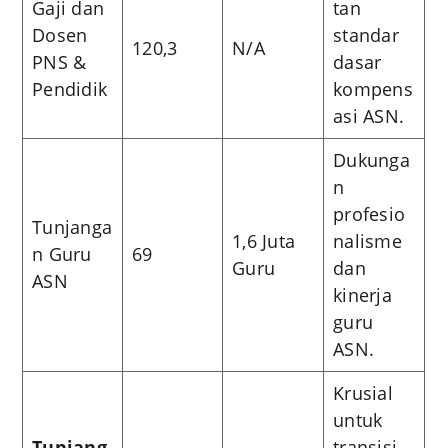
Gaji dan
tan
Dosen
standar
120,3
N/A
PNS &
dasar
Pendidik
kompens
asi ASN.
Dukunga
n
profesio
Tunjanga
1,6 Juta
nalisme
n Guru
69
Guru
dan
ASN
kinerja
guru
ASN.
Krusial
untuk
Tunjang
transisi