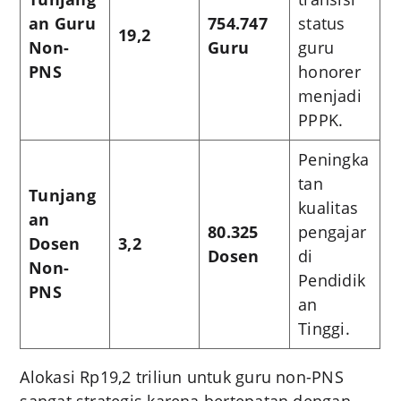
an Guru
754.747
status
19,2
Non-
Guru
guru
PNS
honorer
menjadi
PPPK.
Peningka
tan
Tunjang
kualitas
an
80.325
pengajar
Dosen
3,2
Dosen
di
Non-
Pendidik
PNS
an
Tinggi.
Alokasi Rp19,2 triliun untuk guru non-PNS
sangat strategis karena bertepatan dengan