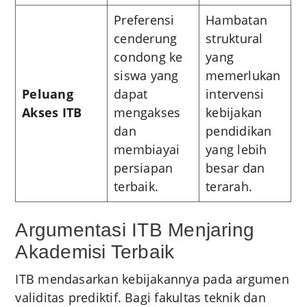
Preferensi
Hambatan
cenderung
struktural
condong ke
yang
siswa yang
memerlukan
Peluang
dapat
intervensi
Akses ITB
mengakses
kebijakan
dan
pendidikan
membiayai
yang lebih
persiapan
besar dan
terbaik.
terarah.
Argumentasi ITB Menjaring
Akademisi Terbaik
ITB mendasarkan kebijakannya pada argumen
validitas prediktif. Bagi fakultas teknik dan