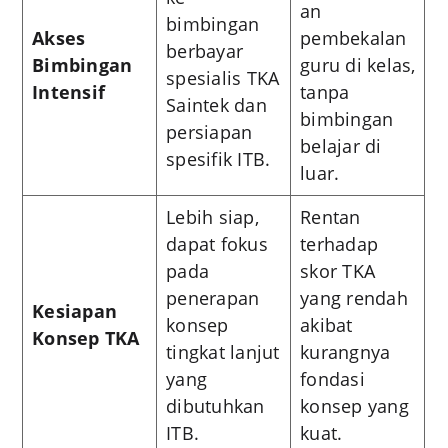
an
bimbingan
Akses
pembekalan
berbayar
Bimbingan
guru di kelas,
spesialis TKA
Intensif
tanpa
Saintek dan
bimbingan
persiapan
belajar di
spesifik ITB.
luar.
Lebih siap,
Rentan
dapat fokus
terhadap
pada
skor TKA
penerapan
yang rendah
Kesiapan
konsep
akibat
Konsep TKA
tingkat lanjut
kurangnya
yang
fondasi
dibutuhkan
konsep yang
ITB.
kuat.