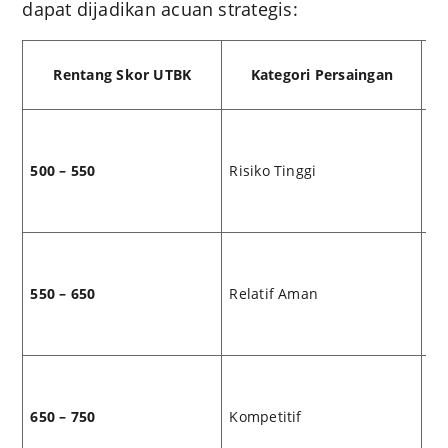
dapat dijadikan acuan strategis:
Rentang Skor UTBK
Kategori Persaingan
500 – 550
Risiko Tinggi
PT
550 – 650
Relatif Aman
PT
650 – 750
Kompetitif
PT