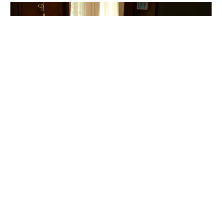
Arahan Presiden Prabowo Redesain Total Buku
Ajar SD-SMA
Agu 8, 2026
|
Kebijakan