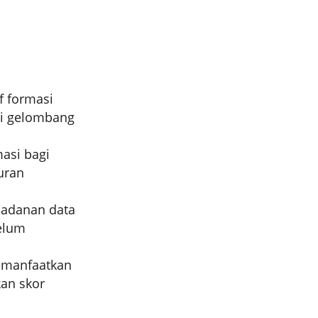
 formasi
si gelombang
asi bagi
uran
adanan data
elum
emanfaatkan
kan skor