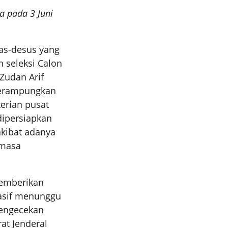
a pada 3 Juni
as-desus yang
 seleksi Calon
Zudan Arif
merampungkan
terian pusat
dipersiapkan
kibat adanya
 masa
memberikan
pasif menunggu
pengecekan
at Jenderal