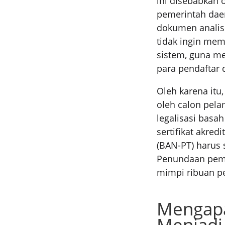
ini disebabkan 
pemerintah dae
dokumen analisi
tidak ingin mem
sistem, guna me
para pendaftar 
Oleh karena itu
oleh calon pel
legalisasi basah
sertifikat akred
(BAN-PT) harus 
Penundaan pemb
mimpi ribuan p
Mengapa 
Menjadi 