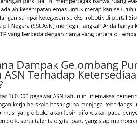
erangan pers. Hal ini mempertegas bahwa ruang wa
ni adalah kesempatan emas untuk merapikan seluruh 
angan sampai ketegasan seleksi robotik di portal Sis
Sipil Negara (SSCASN) menjegal langkah Anda hanya 
TP yang berbeda dengan nama yang tertera di lembar
na Dampak Gelombang Pur
u ASN Terhadap Ketersedia
?
itar 160.000 pegawai ASN tahun ini memaksa pemeri
an kerja berskala besar guna menjaga keberlangsu
ormasi yang dibuka akan lebih difokuskan pada peny
endidik, serta talenta digital baru yang siap memper