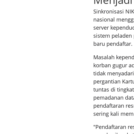
Sinkronisasi NI
nasional mengg
server kependud
sistem peladen
baru pendaftar.
Masalah kepend
korban gugur ad
tidak menyadari
pergantian Kart
tuntas di tingk
pemadanan data 
pendaftaran res
sering kali me
"Pendaftaran r