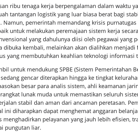
usan ribu tenaga kerja berpengalaman dalam waktu 
h tantangan logistik yang luar biasa berat bagi stab
h. Namun, pemerintah memandang krisis purnatugas 
ik untuk melakukan peremajaan sistem kerja secara 
onvensional yang dahulunya diisi oleh pegawai yang p
a dibuka kembali, melainkan akan dialihkan menjadi 
us yang membutuhkan keahlian teknologi informasi ti
ambil untuk mendukung SPBE (Sistem Pemerintahan B
g sedang gencar diterapkan hingga ke tingkat kelurah
okan besar para analis sistem, ahli keamanan jarin
angkat lunak muda untuk memastikan seluruh sist
erjalan stabil dan aman dari ancaman peretasan. P
al ini diharapkan dapat menghemat anggaran belanj
s menghadirkan pelayanan yang jauh lebih efisien, t
 pungutan liar.