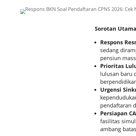
Sorotan Utama
Respons Res
sedang diram
pensiun mass
Prioritas Lul
lulusan baru 
berpendidikan
Urgensi Sink
kependudukan
pendaftaran d
Persiapan CA
fasilitas sim
ambang batas