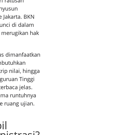
ri ratusan
enyusun
 Jakarta. BKN
unci di dalam
t merugikan hak
rus dimanfaatkan
embutuhkan
rip nilai, hingga
rguruan Tinggi
erbaca jelas.
tama runtuhnya
 ruang ujian.
il
istrasi?