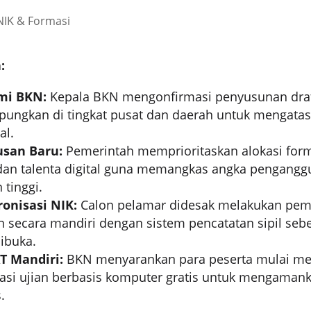
:
mi BKN:
Kepala BKN mengonfirmasi penyusunan draf
pungkan di tingkat pusat dan daerah untuk mengata
al.
usan Baru:
Pemerintah memprioritaskan alokasi form
dan talenta digital guna memangkas angka pengangg
 tinggi.
ronisasi NIK:
Calon pelamar didesak melakukan pem
 secara mandiri dengan sistem pencatatan sipil seb
ibuka.
T Mandiri:
BKN menyarankan para peserta mulai m
ulasi ujian berbasis komputer gratis untuk mengaman
.