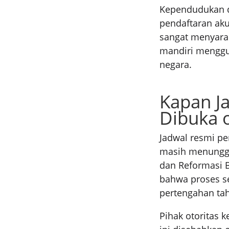
Kependudukan da
pendaftaran aku
sangat menyara
mandiri menggu
negara.
Kapan J
Dibuka 
Jadwal resmi pe
masih menunggu
dan Reformasi B
bahwa proses se
pertengahan tah
Pihak otoritas 