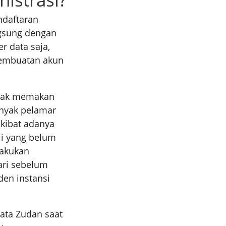
ndaftaran
ngsung dengan
r data saja,
pembuatan akun
nyak memakan
anyak pelamar
akibat adanya
li yang belum
lakukan
ari sebelum
den instansi
ata Zudan saat