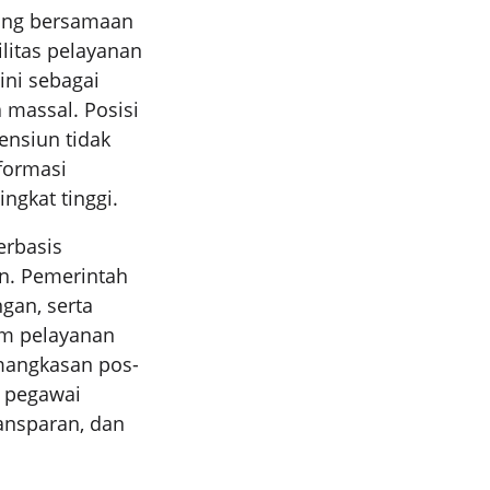
yang bersamaan
ilitas pelayanan
ini sebagai
massal. Posisi
ensiun tidak
formasi
ngkat tinggi.
erbasis
an. Pemerintah
gan, serta
em pelayanan
emangkasan pos-
a pegawai
ransparan, dan