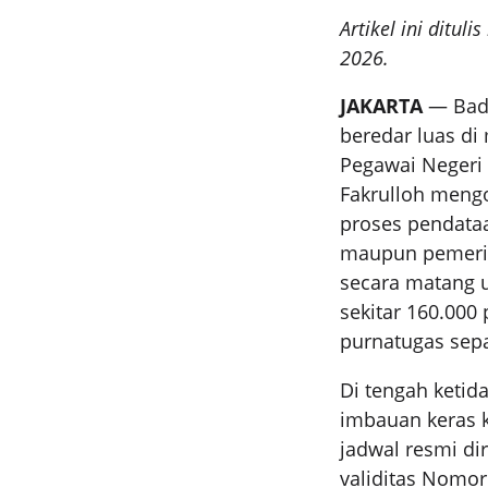
Artikel ini ditu
2026.
JAKARTA
— Bada
beredar luas di
Pegawai Negeri S
Fakrulloh meng
proses pendataa
maupun pemerin
secara matang 
sekitar 160.000
purnatugas sepa
Di tengah ketid
imbauan keras k
jadwal resmi di
validitas Nomor