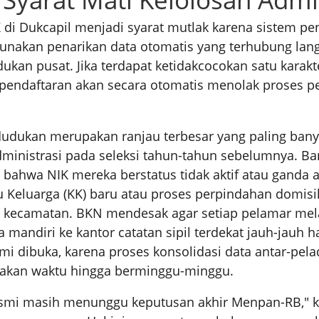
K di Dukcapil menjadi syarat mutlak karena sistem pe
unakan penarikan data otomatis yang terhubung la
ukan pusat. Jika terdapat ketidakcocokan satu karakte
 pendaftaran akan secara otomatis menolak proses 
udukan merupakan ranjau terbesar yang paling ba
ministrasi pada seleksi tahun-tahun sebelumnya. B
 bahwa NIK mereka berstatus tidak aktif atau ganda 
u Keluarga (KK) baru atau proses perpindahan domisi
at kecamatan. BKN mendesak agar setiap pelamar me
mandiri ke kantor catatan sipil terdekat jauh-jauh h
mi dibuka, karena proses konsolidasi data antar-pela
makan waktu hingga berminggu-minggu.
esmi masih menunggu keputusan akhir Menpan-RB," k