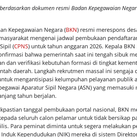
lis berdasarkan dokumen resmi Badan Kepegawaian Negar
n Kepegawaian Negara (
BKN
) resmi merespons des
 masyarakat mengenai jadwal pembukaan pendaftaran
ipil (
CPNS
) untuk tahun anggaran 2026. Kepala BKN 
onfirmasi bahwa pemerintah saat ini tengah sibuk 
n dan verifikasi kebutuhan formasi di tingkat kemen
tah daerah. Langkah rekrutmen massal ini sengaja 
untuk mengantisipasi kelumpuhan pelayanan publik a
 pegawai Aparatur Sipil Negara (ASN) yang memasuki
njang tahun berjalan.
akpastian tanggal pembukaan portal nasional, BKN 
epada seluruh calon pelamar untuk tidak bersikap 
rilis. Para peminat diminta untuk segera melakukan 
 Induk Kependudukan (NIK) mereka di sistem Direktor