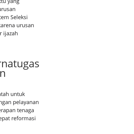
ktu yang
urusan
tem Seleksi
karena urusan
 ijazah
natugas
an
ntah untuk
ngan pelayanan
erapan tenaga
cepat reformasi