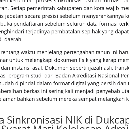
oleh kerumitan proses sinkronisasi usulan formasi da
rah. Setiap pemerintah kabupaten dan kota wajib m
s jabatan secara presisi sebelum menyerahkannya ke
buka pendaftaran sebelum seluruh data formasi terk
nghindari terjadinya pembatalan sepihak yang dapa
di daerah.
, rentang waktu menjelang pertengahan tahun ini ha
amar untuk melengkapi dokumen fisik yang kerap m
 dari instansi asal. Dokumen seperti ijazah asli, transk
itasi program studi dari Badan Akreditasi Nasional Pe
sudah dipindai dalam format digital yang bersih dan t
ersihan berkas ini sering kali menjadi penyebab u
elamar bahkan sebelum mereka sempat melangkah ke
Sinkronisasi NIK di Dukcap
Syarat Mati Kelolosan Admin