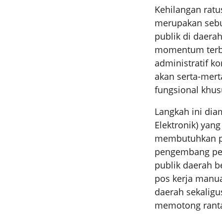
Kehilangan rat
merupakan sebua
publik di daera
momentum terba
administratif k
akan serta-mert
fungsional khus
Langkah ini di
Elektronik) yan
membutuhkan pas
pengembang per
publik daerah b
pos kerja manu
daerah sekaligu
memotong rantai