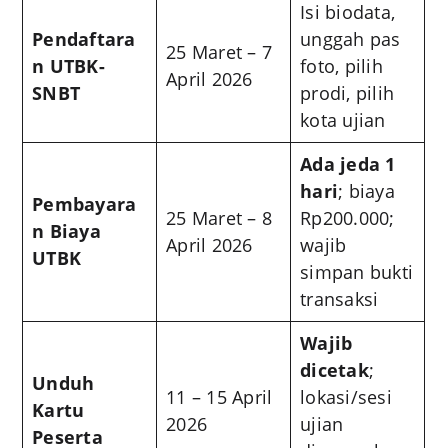
Isi biodata,
Pendaftara
unggah pas
25 Maret – 7
n UTBK-
foto, pilih
April 2026
SNBT
prodi, pilih
kota ujian
Ada jeda 1
hari
; biaya
Pembayara
25 Maret – 8
Rp200.000;
n Biaya
April 2026
wajib
UTBK
simpan bukti
transaksi
Wajib
dicetak
;
Unduh
11 – 15 April
lokasi/sesi
Kartu
2026
ujian
Peserta