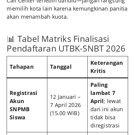
Call Center terlebih dahulu—jangan langsung
memilih kota lain karena kemungkinan panitia
akan menambah kuota
.
📊 Tabel Matriks Finalisasi
Pendaftaran UTBK-SNBT 2026
Keterangan
Tahapan
Tanggal
Kritis
Paling
Registrasi
lambat 7
12 Januari –
Akun
April
; lewat
7 April 2026
SNPMB
dari ini akun
(15.00 WIB)
Siswa
tidak bisa
diregistrasi