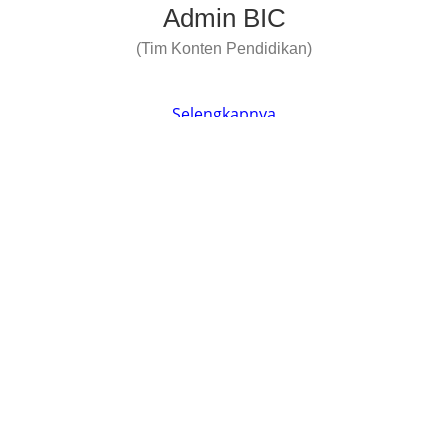
Admin BIC
(Tim Konten Pendidikan)
Selengkapnya
iklan
Bimbel TKA SD-SMP
2027
Belajar lebih efektif. Nilai
lebih maksimal
DAFTAR