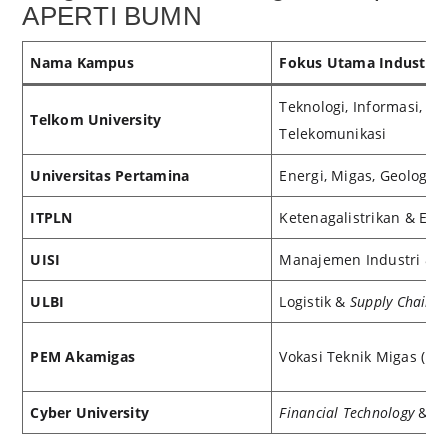
APERTI BUMN
Nama Kampus
Fokus Utama Industri
Teknologi, Informasi,
Telkom University
Telekomunikasi
Universitas Pertamina
Energi, Migas, Geologi
ITPLN
Ketenagalistrikan & EBT
UISI
Manajemen Industri & M
ULBI
Logistik &
Supply Chain
PEM Akamigas
Vokasi Teknik Migas (Hul
Cyber University
Financial Technology
& Si