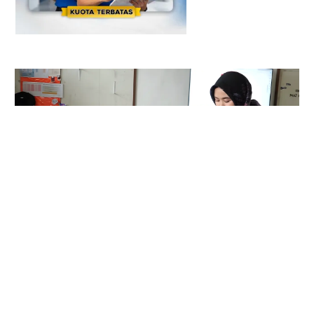
PPPK Guru Sekolah Rakyat 2026 Diundur: Cek
Jadwal Kemensos
Jun 23, 2026
|
Uncategorized