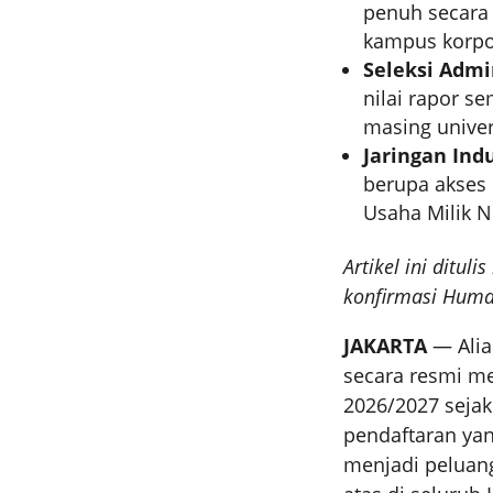
penuh secara t
kampus korpor
Seleksi Admi
nilai rapor s
masing univer
Jaringan Indu
berupa akses
Usaha Milik N
Artikel ini ditu
konfirmasi Humas 
JAKARTA
— Alia
secara resmi m
2026/2027 sejak
pendaftaran yan
menjadi peluan