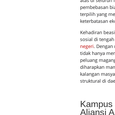
atas di seluruh
pembebasan biay
terpilih yang m
keterbatasan e
Kehadiran beasi
sosial di tenga
negeri
. Dengan 
tidak hanya me
peluang magang 
diharapkan mam
kalangan masya
struktural di da
Kampus 
Aliansi