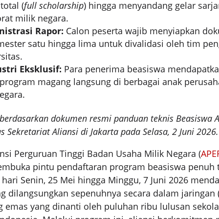
otal (
full scholarship
) hingga menyandang gelar sarja
at milik negara.
nistrasi Rapor:
Calon peserta wajib menyiapkan do
emester satu hingga lima untuk divalidasi oleh tim pe
sitas.
stri Eksklusif:
Para penerima beasiswa mendapatkan
 program magang langsung di berbagai anak perusa
egara.
lis berdasarkan dokumen resmi panduan teknis Beasiswa
Sekretariat Aliansi di Jakarta pada Selasa, 2 Juni 2026.
nsi Perguruan Tinggi Badan Usaha Milik Negara (
APE
embuka pintu pendaftaran program beasiswa penuh 
 hari Senin, 25 Mei hingga Minggu, 7 Juni 2026 mend
g dilangsungkan sepenuhnya secara dalam jaringan (d
g emas yang dinanti oleh puluhan ribu lulusan seko