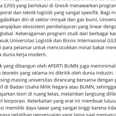
 (UISI) yang berlokasi di Gresik menawarkan program
rporat dan teknik logistik yang sangat spesifik. Bagi 
ngabdikan diri di sektor minyak dan gas bumi, Univer
 menyajikan ekosistem pembelajaran yang linear denga
 global. Keberagaman program studi dari berbagai k
masuk Universitas Logistik dan Bisnis Internasional (U
gi para pelamar untuk mencocokkan minat bakat mer
 dunia kerja modern.
ik yang dibangun oleh APERTI BUMN juga meminima
 teoretis yang selama ini dikritik oleh dunia industri.
sing-masing universitas dirancang bersama dengan p
tif di Badan Usaha Milik Negara atau BUMN, sehingg
ajarkan teori di ruang kelas, melainkan langsung dili
il korporasi. Keterkaitan yang erat ini membuat lulus
nsi memiliki daya tawar yang sangat tinggi karena tid
sa pelatihan penyesuaian yang lama saat memasuk