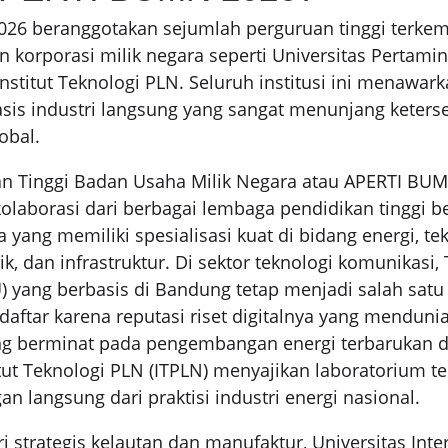
26 beranggotakan sejumlah perguruan tinggi terke
an korporasi milik negara seperti Universitas Pertami
Institut Teknologi PLN. Seluruh institusi ini menawar
sis industri langsung yang sangat menunjang keters
obal.
uan Tinggi Badan Usaha Milik Negara atau APERTI B
laborasi dari berbagai lembaga pendidikan tinggi b
 yang memiliki spesialisasi kuat di bidang energi, te
tik, dan infrastruktur. Di sektor teknologi komunikasi
U) yang berbasis di Bandung tetap menjadi salah satu 
daftar karena reputasi riset digitalnya yang mendunia
ng berminat pada pengembangan energi terbarukan d
titut Teknologi PLN (ITPLN) menyajikan laboratorium t
n langsung dari praktisi industri energi nasional.
ri strategis kelautan dan manufaktur, Universitas Inte