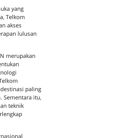
muka yang
na, Telkom
kan akses
erapan lulusan
UMN merupakan
entukan
knologi
, Telkom
destinasi paling
. Sementara itu,
an teknik
erlengkap
rnasional