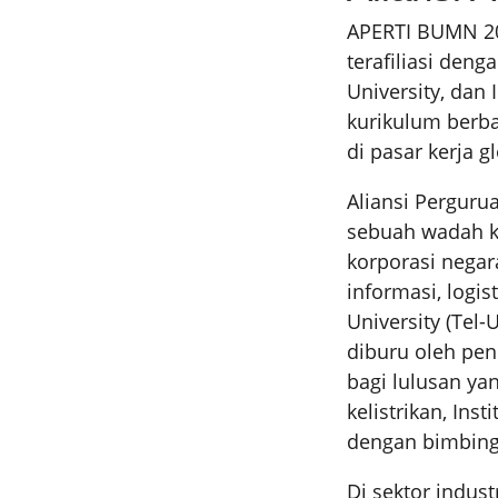
APERTI BUMN 20
terafiliasi deng
University, dan 
kurikulum berba
di pasar kerja gl
Aliansi Pergur
sebuah wadah ko
korporasi negara
informasi, logis
University (Tel-
diburu oleh pen
bagi lulusan ya
kelistrikan, Ins
dengan bimbinga
Di sektor indust