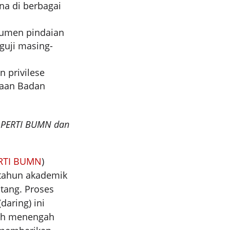
na di berbagai
kumen pindaian
nguji masing-
 privilese
haan Badan
 APERTI BUMN dan
RTI BUMN
)
tahun akademik
atang. Proses
aring) ini
lah menengah