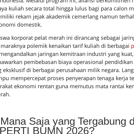
 Indonesia. Melalui program ini, aliansi berkomitme
a kuliah secara total hingga lulus bagi para calon 
emiliki rekam jejak akademik cemerlang namun terha
konomi domestik.
swa korporat pelat merah ini dirancang sebagai jar
h maraknya polemik kenaikan tarif kuliah di berbagai
p
mengandalkan jaringan kemitraan industri yang kuat,
nawarkan pembebasan biaya operasional pendidikan
eksklusif di berbagai perusahaan milik negara. Lang
pu mempercepat proses penyerapan tenaga kerja ter
rakat ekonomi rentan guna memutus mata rantai ke
erah.
Mana Saja yang Tergabung 
 APERTI BUMN 2026?