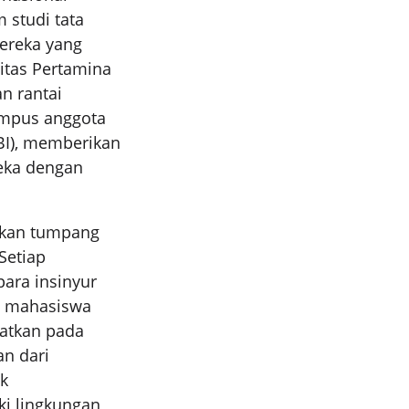
 studi tata
mereka yang
sitas Pertamina
n rantai
ampus anggota
LBI), memberikan
eka dengan
lkan tumpang
 Setiap
ara insinyur
a mahasiswa
batkan pada
an dari
ak
i lingkungan