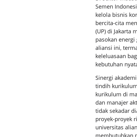
Semen Indonesia
kelola bisnis ko
bercita-cita me
(UP) di Jakarta
pasokan energi
aliansi ini, ter
keleluasaan ba
kebutuhan nyata
Sinergi akadem
tindih kurikulum
kurikulum di ma
dan manajer ak
tidak sekadar di
proyek-proyek ri
universitas alia
membutuhkan ma