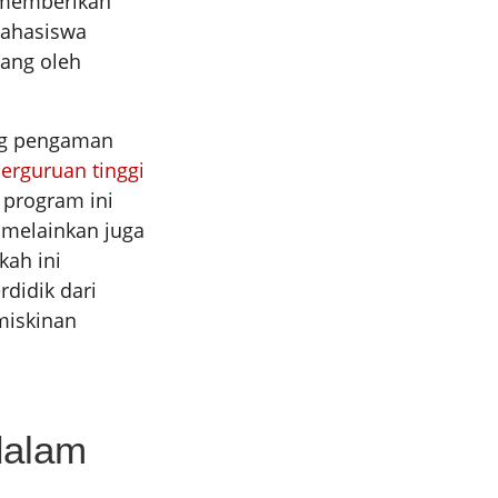
n memberikan
mahasiswa
lang oleh
ing pengaman
erguruan tinggi
 program ini
 melainkan juga
kah ini
didik dari
miskinan
dalam