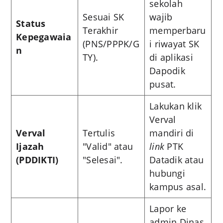
sekolah
Sesuai SK
wajib
Status
Terakhir
memperbaru
Kepegawaia
(PNS/PPPK/G
i riwayat SK
n
TY).
di aplikasi
Dapodik
pusat.
Lakukan klik
Verval
Verval
Tertulis
mandiri di
Ijazah
"Valid" atau
link
PTK
(PDDIKTI)
"Selesai".
Datadik atau
hubungi
kampus asal.
Lapor ke
admin Dinas