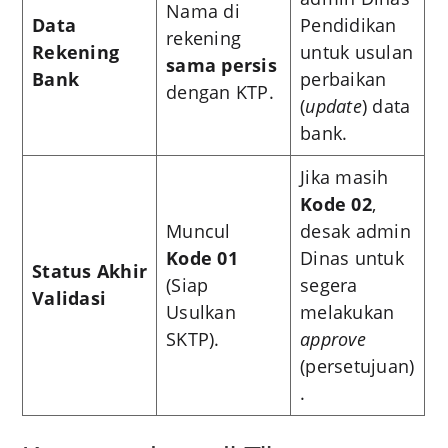
Nama di
Data
Pendidikan
rekening
Rekening
untuk usulan
sama persis
Bank
perbaikan
dengan KTP.
(
update
) data
bank.
Jika masih
Kode 02
,
Muncul
desak admin
Kode 01
Dinas untuk
Status Akhir
(Siap
segera
Validasi
Usulkan
melakukan
SKTP).
approve
(persetujuan)
.